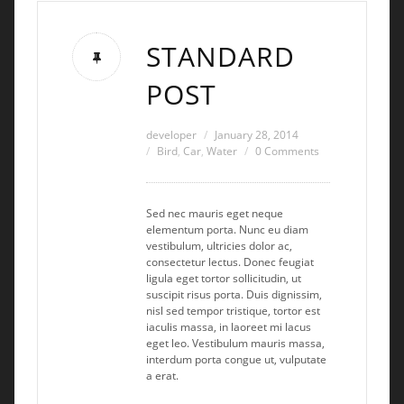
STANDARD
POST
developer
January 28, 2014
Bird
,
Car
,
Water
0 Comments
Sed nec mauris eget neque
elementum porta. Nunc eu diam
vestibulum, ultricies dolor ac,
consectetur lectus. Donec feugiat
ligula eget tortor sollicitudin, ut
suscipit risus porta. Duis dignissim,
nisl sed tempor tristique, tortor est
iaculis massa, in laoreet mi lacus
eget leo. Vestibulum mauris massa,
interdum porta congue ut, vulputate
a erat.